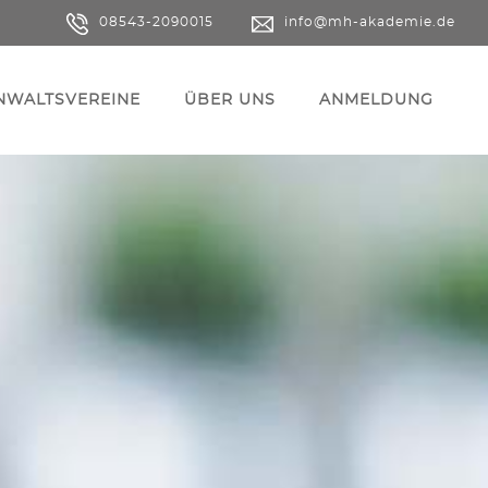
08543-2090015
info@mh-akademie.de
ANWALTSVEREINE
ÜBER UNS
ANMELDUNG