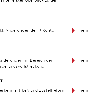
vanter erster Überblick zu den
kl. Änderungen der P-Konto-
mehr
 Änderungen im Bereich der
mehr
orderungsvollstreckung
T
verkehr mit beA und Zustellreform
mehr