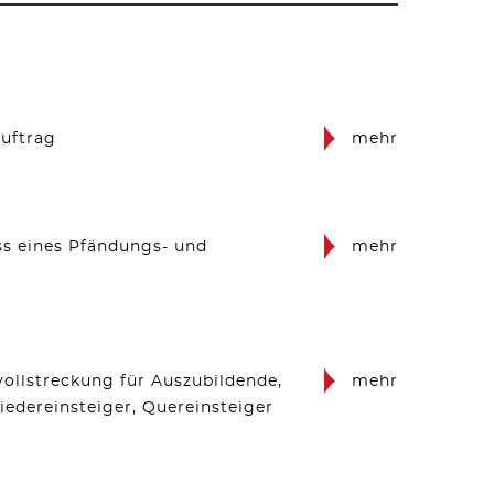
auftrag
mehr
ss eines Pfändungs- und
mehr
ollstreckung für Auszubildende,
mehr
edereinsteiger, Quereinsteiger